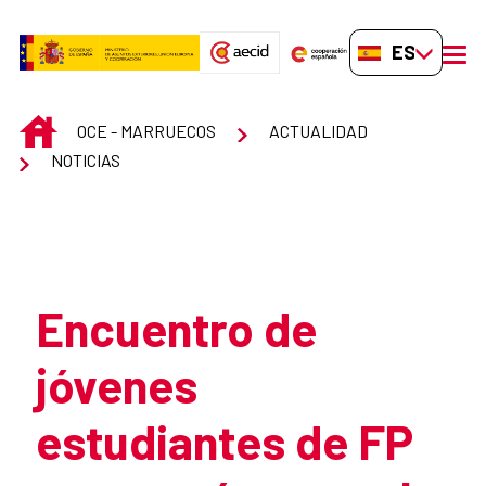
Saltar al contenido principal
ES-ES
men
INICIO
OCE - MARRUECOS
ACTUALIDAD
NOTICIAS
Atrás
Encuentro de
jóvenes
estudiantes de FP