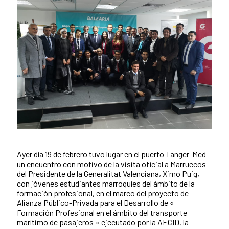
Ayer día 19 de febrero tuvo lugar en el puerto Tanger-Med
Contenido de la noticia
un encuentro con motivo de la visita oficial a Marruecos
del Presidente de la Generalitat Valenciana, Ximo Puig,
con jóvenes estudiantes marroquíes del ámbito de la
formación profesional, en el marco del proyecto de
Alianza Público-Privada para el Desarrollo de «
Formación Profesional en el ámbito del transporte
marítimo de pasajeros » ejecutado por la AECID, la